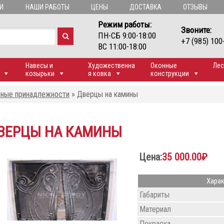
И
НАШИ РАБОТЫ
ЦЕНЫ
ДОСТАВКА
ОТЗЫВЫ
Режим работы:
Звоните:
ПН-СБ 9:00-18:00
+7 (985) 100
ВС 11:00-18:00
Навесы и
Художественна
Оконные
Лес
козырьки
я ковка
конструкции
ные принадлежности
»
Дверцы на камины
ВЕРЦЫ НА КАМИНЫ
Цена:
35 000.00
₽
Харак
Габариты
Материал
Покраска