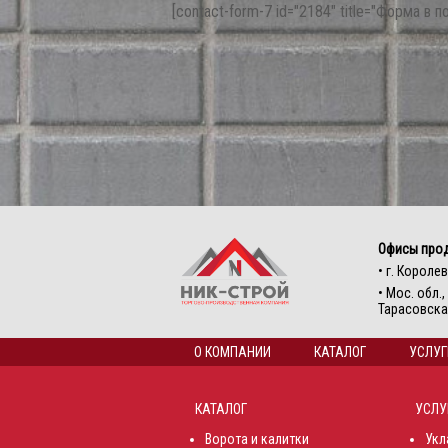
[contact-form-7 id="2184" title="Форма в п
Офисы про
• г. Королев
• Мос. обл.
Тарасовская
О КОМПАНИИ
КАТАЛОГ
УСЛУГ
КАТАЛОГ
УСЛУ
Ворота и калитки
Укл