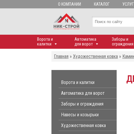
О КОМПАНИИ
КАТАЛОГ
УСЛУГ
Ворота и
Автоматика
Заборы и
калитки
для ворот
ограждения
Главная
»
Художественная ковка
»
Камин
Д
Ворота и калитки
Автоматика для ворот
Заборы и ограждения
Навесы и козырьки
Художественная ковка