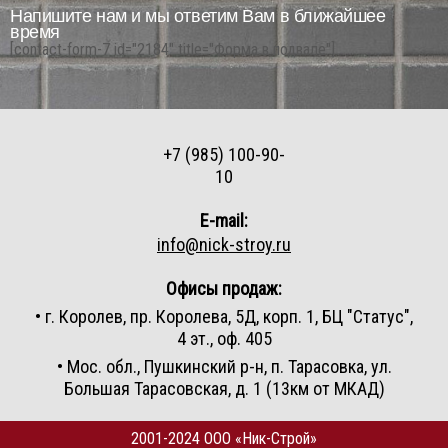
Напишите нам и мы ответим Вам в ближайшее
время
[contact-form-7 id="2184" title="Форма в подвале"]
+7 (985) 100-90-
10
E-mail:
info@nick-stroy.ru
Офисы продаж:
• г. Королев, пр. Королева, 5Д, корп. 1, БЦ "Статус",
4 эт., оф. 405
• Мос. обл., Пушкинский р-н, п. Тарасовка, ул.
Большая Тарасовская, д. 1 (13км от МКАД)
2001-2024 ООО «Ник-Строй»