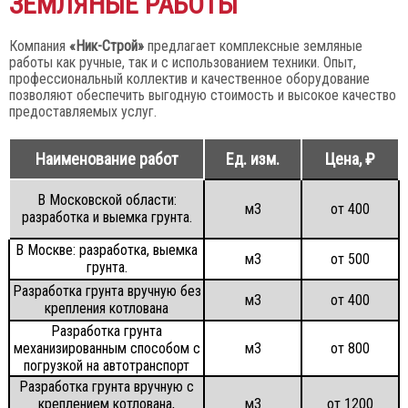
ЗЕМЛЯНЫЕ РАБОТЫ
Компания
«Ник-Строй»
предлагает комплексные земляные
работы как ручные, так и с использованием техники. Опыт,
профессиональный коллектив и качественное оборудование
позволяют обеспечить выгодную стоимость и высокое качество
предоставляемых услуг.
Наименование работ
Ед. изм.
Цена, ₽
В Московской области:
м3
от 400
разработка и выемка грунта.
В Москве: разработка, выемка
м3
от 500
грунта.
Разработка грунта вручную без
м3
от 400
крепления котлована
Разработка грунта
механизированным способом с
м3
от 800
погрузкой на автотранспорт
Разработка грунта вручную с
креплением котлована,
м3
от 1200