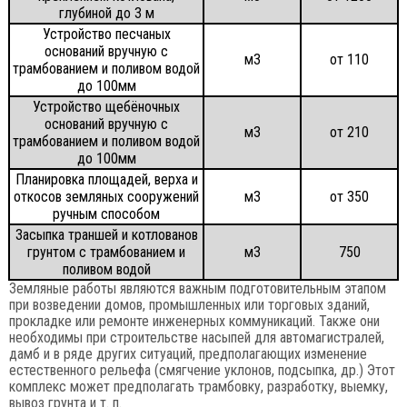
глубиной до 3 м
Устройство песчаных
оснований вручную с
м3
от 110
трамбованием и поливом водой
до 100мм
Устройство щебёночных
оснований вручную с
м3
от 210
трамбованием и поливом водой
до 100мм
Планировка площадей, верха и
откосов земляных сооружений
м3
от 350
ручным способом
Засыпка траншей и котлованов
грунтом с трамбованием и
м3
750
поливом водой
Земляные работы являются важным подготовительным этапом
при возведении домов, промышленных или торговых зданий,
прокладке или ремонте инженерных коммуникаций. Также они
необходимы при строительстве насыпей для автомагистралей,
дамб и в ряде других ситуаций, предполагающих изменение
естественного рельефа (смягчение уклонов, подсыпка, др.) Этот
комплекс может предполагать трамбовку, разработку, выемку,
вывоз грунта и т. п.