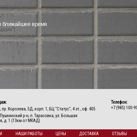
в ближайшее время
одвале"]
даж:
Телефон:
+7 (985) 100-9
, пр. Королева, 5Д, корп. 1, БЦ "Статус", 4 эт., оф. 405
, Пушкинский р-н, п. Тарасовка, ул. Большая
, д. 1 (13км от МКАД)
И
НАШИ РАБОТЫ
ЦЕНЫ
ДОСТАВКА
ОТЗЫВЫ