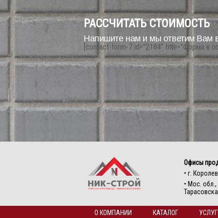
РАССЧИТАТЬ СТОИМОСТЬ
Напишите нам и мы ответим Вам 
[contact-form-7 id="2184" title="Форма в п
Офисы про
• г. Королев
• Мос. обл.
Тарасовская
О КОМПАНИИ
КАТАЛОГ
УСЛУГ