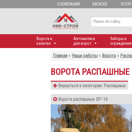
О КОМПАНИИ
КАТАЛОГ
УСЛУГ
Ворота и
Автоматика
Заборы и
калитки
для ворот
ограждения
Главная
»
Наши работы
»
Ворота
»
Расп
ВОРОТА РАСПАШНЫЕ 
Вернуться к категории: Распашные
Ворота распашные ВР-16