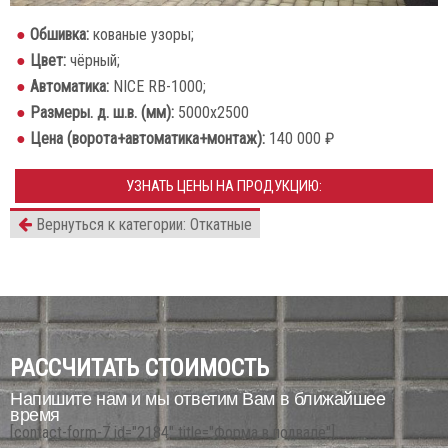
Обшивка:
кованые узоры;
Цвет:
чёрный;
Автоматика:
NICE RB-1000;
Размеры. д. ш.в. (мм):
5000х2500
Цена (ворота+автоматика+монтаж):
140 000 ₽
УЗНАТЬ ЦЕНЫ НА ПРОДУКЦИЮ:
Вернуться к категории: Откатные
РАССЧИТАТЬ СТОИМОСТЬ
Напишите нам и мы ответим Вам в ближайшее
время
[contact-form-7 id="2184" title="Форма в подвале"]