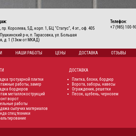
даж:
Телефон:
+7 (985) 100-9
, пр. Королева, 5Д, корп. 1, БЦ "Статус", 4 эт., оф. 405
, Пушкинский р-н, п. Тарасовка, ул. Большая
, д. 1 (13км от МКАД)
И
НАШИ РАБОТЫ
ЦЕНЫ
ДОСТАВКА
ОТЗЫВЫ
ГИ
ДОСТАВКА
адка тротуарной плитки
Плитка, блоки, бордюр
тажные работы, замер
Ворота, заборы, навесы
адка бордюров
Ограждения, решетки
таж металлокострукций
Песок, щебень, чернозем
онт ворот
ельные работы
дажа сыпучих материалов
нда спецтехники
альтирование