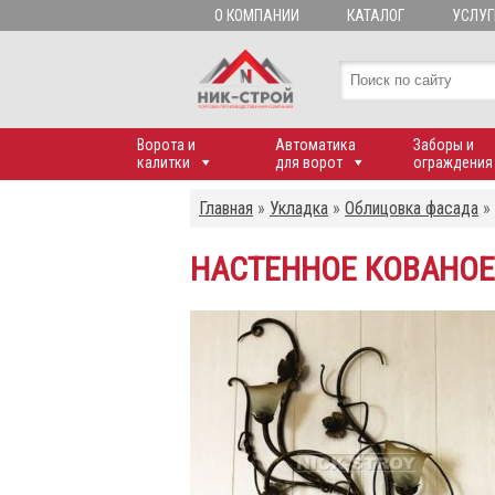
О КОМПАНИИ
КАТАЛОГ
УСЛУГ
Ворота и
Автоматика
Заборы и
калитки
для ворот
ограждения
Главная
»
Укладка
»
Облицовка фасада
»
НАСТЕННОЕ КОВАНОЕ 