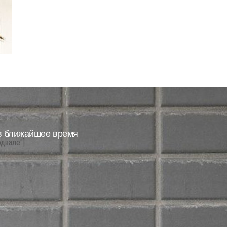
в ближайшее время
одвале"]