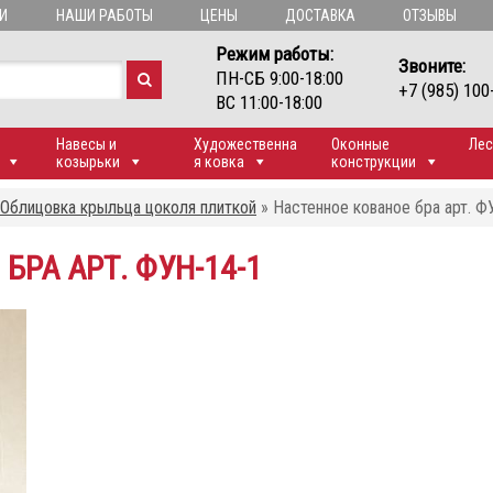
И
НАШИ РАБОТЫ
ЦЕНЫ
ДОСТАВКА
ОТЗЫВЫ
Режим работы:
Звоните:
ПН-СБ 9:00-18:00
+7 (985) 100
ВС 11:00-18:00
Навесы и
Художественна
Оконные
Лес
козырьки
я ковка
конструкции
Облицовка крыльца цоколя плиткой
»
Настенное кованое бра арт. Ф
БРА АРТ. ФУН-14-1