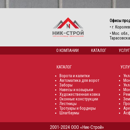
Офисы про
• г. Королев
• Мос. обл.
Тарасовская
О КОМПАНИИ
КАТАЛОГ
УСЛУГ
КАТАЛОГ
УСЛУ
Ворота и калитки
Укл
Автоматика для ворот
Мон
Заборы
Укл
Навесы и козырьки
Мон
Художественная ковка
Рем
Оконные конструкции
Зем
Лестницы
Про
Тротуары и бордюры
Аре
Шлагбаумы
Асф
2001-2024 ООО «Ник-Строй»