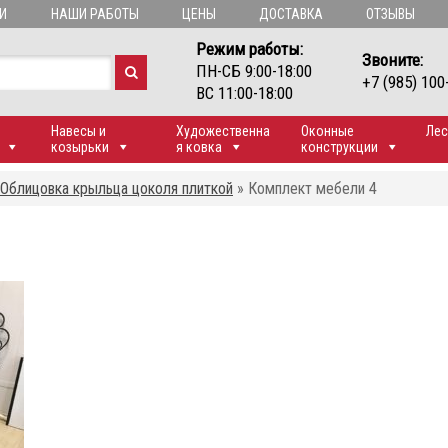
И
НАШИ РАБОТЫ
ЦЕНЫ
ДОСТАВКА
ОТЗЫВЫ
Режим работы:
Звоните:
ПН-СБ 9:00-18:00
+7 (985) 100
ВС 11:00-18:00
Навесы и
Художественна
Оконные
Лес
козырьки
я ковка
конструкции
Облицовка крыльца цоколя плиткой
»
Комплект мебели 4