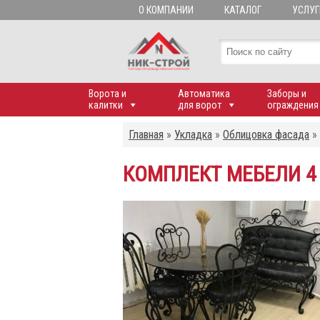
О КОМПАНИИ
КАТАЛОГ
УСЛУГ
Ворота и
Автоматика
Заборы и
калитки
для ворот
ограждения
Главная
»
Укладка
»
Облицовка фасада
»
КОМПЛЕКТ МЕБЕЛИ 4