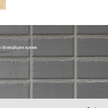
в ближайшее время
одвале"]