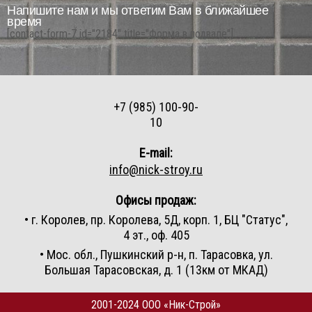
Напишите нам и мы ответим Вам в ближайшее
время
[contact-form-7 id="2184" title="Форма в подвале"]
+7 (985) 100-90-
10
E-mail:
info@nick-stroy.ru
Офисы продаж:
• г. Королев, пр. Королева, 5Д, корп. 1, БЦ "Статус",
4 эт., оф. 405
• Мос. обл., Пушкинский р-н, п. Тарасовка, ул.
Большая Тарасовская, д. 1 (13км от МКАД)
2001-2024 ООО «Ник-Строй»