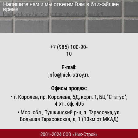
Напишите нам и мы ответим Вам в ближайшее
время
[contact-form-7 id="2184" title="Форма в подвале"]
+7 (985) 100-90-
10
E-mail:
info@nick-stroy.ru
Офисы продаж:
• г. Королев, пр. Королева, 5Д, корп. 1, БЦ "Статус",
4 эт., оф. 405
• Мос. обл., Пушкинский р-н, п. Тарасовка, ул.
Большая Тарасовская, д. 1 (13км от МКАД)
2001-2024 ООО «Ник-Строй»