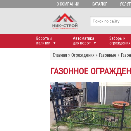
О КОМПАНИИ
КАТАЛОГ
УСЛУГ
Ворота и
Автоматика
Заборы и
калитки
для ворот
ограждения
Главная
»
Ограждения
»
Газонные
»
Газо
ГАЗОННОЕ ОГРАЖДЕН