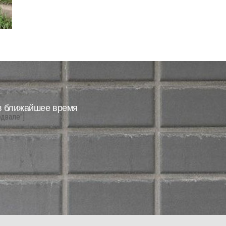
в ближайшее время
одвале"]