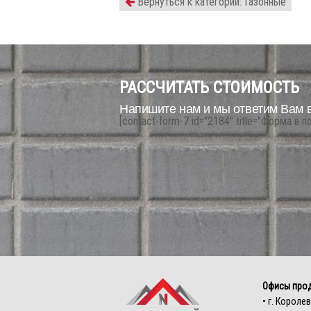
Вернуться к категории: Газонные
РАССЧИТАТЬ СТОИМОСТЬ
Напишите нам и мы ответим Вам 
[contact-form-7 id="2184" title="Форма в п
Офисы про
• г. Королев