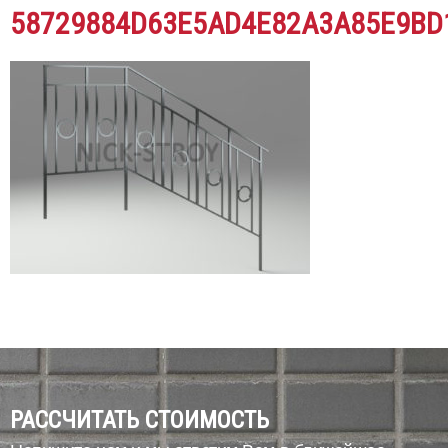
58729884D63E5AD4E82A3A85E9BD
РАССЧИТАТЬ СТОИМОСТЬ