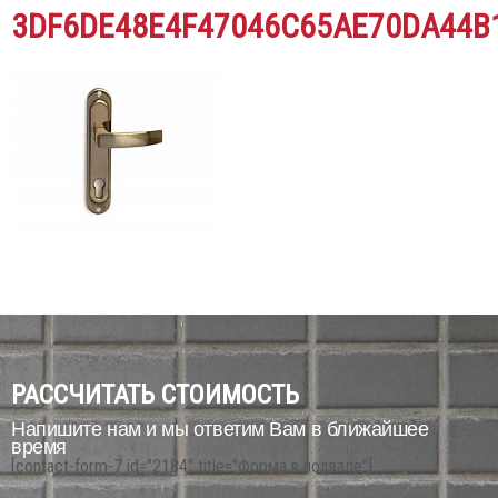
3DF6DE48E4F47046C65AE70DA44B
РАССЧИТАТЬ СТОИМОСТЬ
Напишите нам и мы ответим Вам в ближайшее
время
[contact-form-7 id="2184" title="Форма в подвале"]