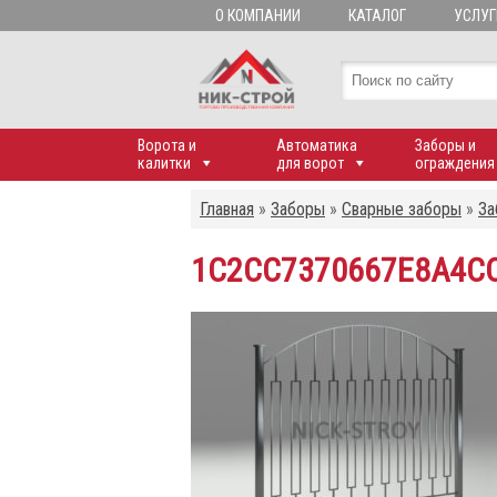
О КОМПАНИИ
КАТАЛОГ
УСЛУГ
Ворота и
Автоматика
Заборы и
калитки
для ворот
ограждения
Главная
»
Заборы
»
Сварные заборы
»
За
1C2CC7370667E8A4C