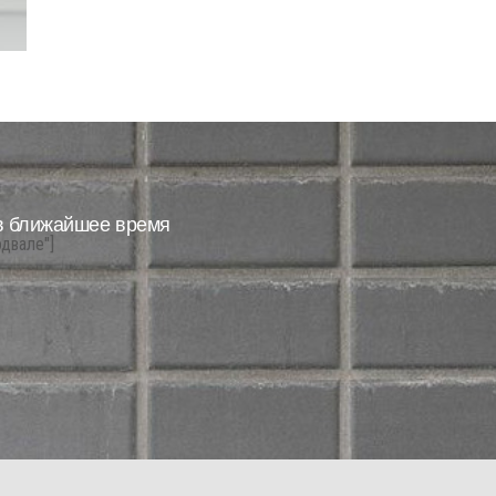
в ближайшее время
одвале"]